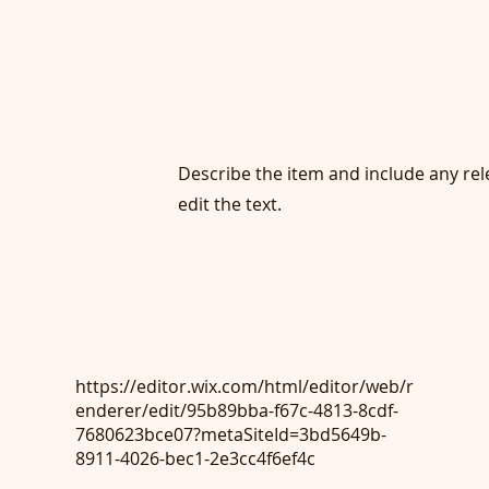
Describe the item and include any rele
edit the text.
https://editor.wix.com/html/editor/web/r
enderer/edit/95b89bba-f67c-4813-8cdf-
7680623bce07?metaSiteId=3bd5649b-
8911-4026-bec1-2e3cc4f6ef4c