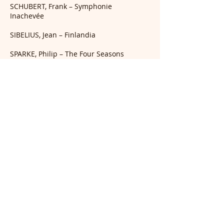
SCHUBERT, Frank – Symphonie
Inachevée
SIBELIUS, Jean – Finlandia
SPARKE, Philip – The Four Seasons
STROMAE – Stromae, arrangement par
Léonard Chevalier
STRAUSS, Josef – Ohne Sorgen (Sans
Souci, arrangement par Franck Pantin
SUPPÉ, Franz - Ouverture "Poète et
paysan", arrangement H. Fernand
SUPPÉ, Franz – Leichte Cavalerie
Ouverture, arrangement par W. Meijns
TAILLEFERRE, Germaine - Ouverture,
arrangement P. Wehage
TCHAIKOVSKY, Fiodor - 1812,